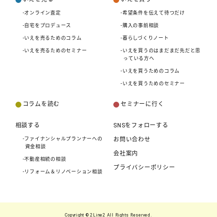
-オンライン査定
-希望条件を伝えて待つだけ
-自宅をプロデュース
-購入の事前相談
-いえを売るためのコラム
-暮らしづくりノート
-いえを売るためのセミナー
-いえを買うのはまだまだ先だと思
っている方へ
-いえを買うためのコラム
-いえを買うためのセミナー
コラムを読む
セミナーに行く
相談する
SNSをフォローする
-ファイナンシャルプランナーへの
お問い合わせ
資金相談
会社案内
-不動産相続の相談
プライバシーポリシー
-リフォーム＆リノベーション相談
Copyright ©
2Line2
All Rights Reserved.