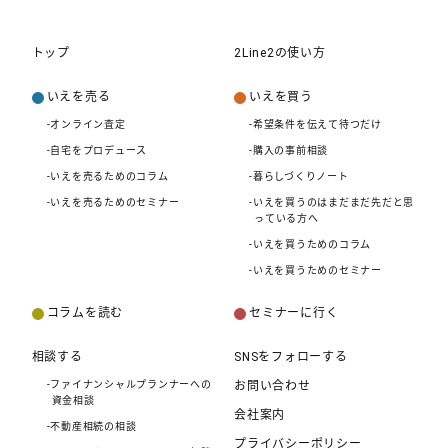
トップ
2Line2の使い方
いえを売る
いえを買う
-オンライン査定
-希望条件を伝えて待つだけ
-自宅をプロデュース
-購入の事前相談
-いえを売るためのコラム
-暮らしづくりノート
-いえを売るためのセミナー
-いえを買うのはまだまだ先だと思
っている方へ
-いえを買うためのコラム
-いえを買うためのセミナー
コラムを読む
セミナーに行く
相談する
SNSをフォローする
-ファイナンシャルプランナーへの
お問い合わせ
資金相談
会社案内
-不動産相続の相談
プライバシーポリシー