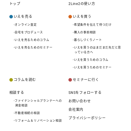
トップ
2Line2の使い方
いえを売る
いえを買う
-オンライン査定
-希望条件を伝えて待つだけ
-自宅をプロデュース
-購入の事前相談
-いえを売るためのコラム
-暮らしづくりノート
-いえを売るためのセミナー
-いえを買うのはまだまだ先だと思
っている方へ
-いえを買うためのコラム
-いえを買うためのセミナー
コラムを読む
セミナーに行く
相談する
SNSをフォローする
-ファイナンシャルプランナーへの
お問い合わせ
資金相談
会社案内
-不動産相続の相談
プライバシーポリシー
-リフォーム＆リノベーション相談